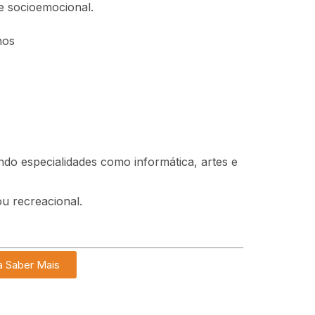
e socioemocional.
nos
ndo especialidades como informática, artes e
u recreacional.
a Saber Mais